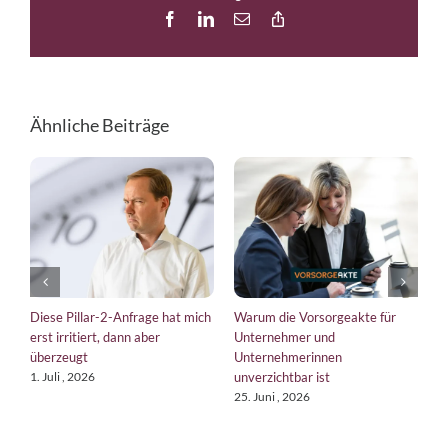
Facebook
LinkedIn
E-
Copy
Mail
Link
Ähnliche Beiträge
Diese Pillar-2-Anfrage hat mich
Warum die Vorsorgeakte für
E
erst irritiert, dann aber
Unternehmer und
b
überzeugt
Unternehmerinnen
K
unverzichtbar ist
1. Juli , 2026
1
25. Juni , 2026