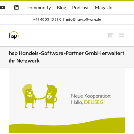
Zum
Hsp
hsp
Opti.Cast
Opti.Mag
community
Blog
Podcast
Magazin
YouTube
LinkedIn
community
Blog
Inhalt
+49 40 53 43 69 0
|
info@hsp-software.de
springen
hsp Handels-Software-Partner GmbH erweitert
ihr Netzwerk
Zeige
grösseres
Bild