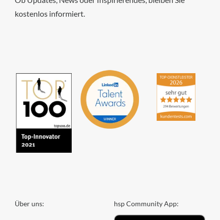
kostenlos informiert.
hsp Handels-Software-
Partner GmbH
4,84
von
5
aus
294
Bewertungen
Über uns:
hsp Community App: