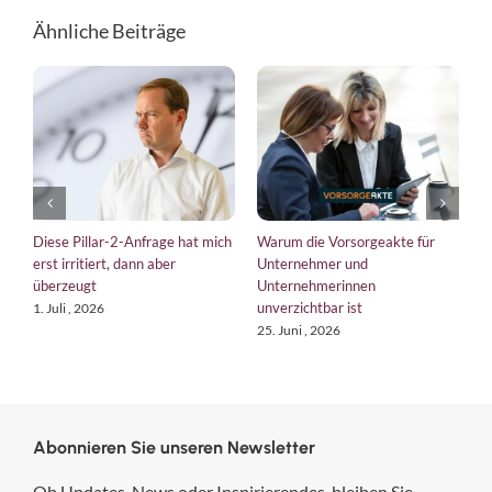
Ähnliche Beiträge
Diese Pillar-2-Anfrage hat mich
Warum die Vorsorgeakte für
E
erst irritiert, dann aber
Unternehmer und
b
überzeugt
Unternehmerinnen
K
unverzichtbar ist
1. Juli , 2026
1
25. Juni , 2026
Abonnieren Sie unseren Newsletter
Ob Updates, News oder Inspirierendes, bleiben Sie