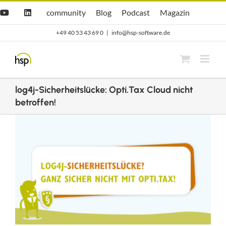
Zum
Hsp
hsp
Opti.Cast
Opti.Mag
community
Blog
Podcast
Magazin
YouTube
LinkedIn
community
Blog
Inhalt
+49 40 53 43 69 0
|
info@hsp-software.de
springen
log4j-Sicherheitslücke: Opti.Tax Cloud nicht
betroffen!
Zeige
grösseres
Bild