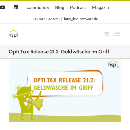
Zum
Hsp
hsp
Opti.Cast
Opti.Mag
community
Blog
Podcast
Magazin
YouTube
LinkedIn
community
Blog
Inhalt
+49 40 53 43 69 0
|
info@hsp-software.de
springen
Opti.Tax Release 21.2: Geldwäsche im Griff
Zeige
grösseres
Bild