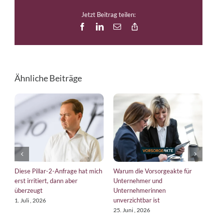
Jetzt Beitrag teilen:
Facebook
LinkedIn
E-
Copy
Mail
Link
Ähnliche Beiträge
Diese Pillar-2-Anfrage hat mich
Warum die Vorsorgeakte für
E
erst irritiert, dann aber
Unternehmer und
b
überzeugt
Unternehmerinnen
K
unverzichtbar ist
1. Juli , 2026
1
25. Juni , 2026