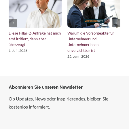
Diese Pillar-2-Anfrage hat mich
Warum die Vorsorgeakte für
E
erst irritiert, dann aber
Unternehmer und
b
überzeugt
Unternehmerinnen
K
unverzichtbar ist
1. Juli , 2026
1
25. Juni , 2026
Abonnieren Sie unseren Newsletter
Ob Updates, News oder Inspirierendes, bleiben Sie
kostenlos informiert.
hsp Handels-Software-
Partner GmbH
4,84
von
5
aus
294
Bewertungen