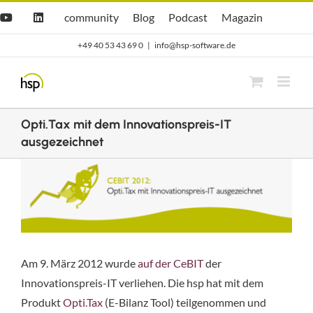
Zum
Hsp
hsp
Opti.Cast
Opti.Mag
community
Blog
Podcast
Magazin
YouTube
LinkedIn
community
Blog
Inhalt
+49 40 53 43 69 0
|
info@hsp-software.de
springen
Opti.Tax mit dem Innovationspreis-IT
ausgezeichnet
Zeige
grösseres
Bild
Am 9. März 2012 wurde
auf der CeBIT
der
Innovationspreis-IT verliehen. Die hsp hat mit dem
Produkt
Opti.Tax
(E-Bilanz Tool) teilgenommen und