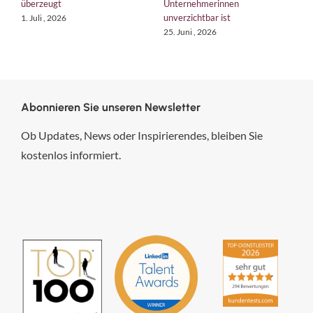
überzeugt
Unternehmerinnen
K
unverzichtbar ist
1. Juli , 2026
1
25. Juni , 2026
Abonnieren Sie unseren Newsletter
Ob Updates, News oder Inspirierendes, bleiben Sie
kostenlos informiert.
hsp Handels-Software-
Partner GmbH
4,84
von
5
aus
294
Bewertungen