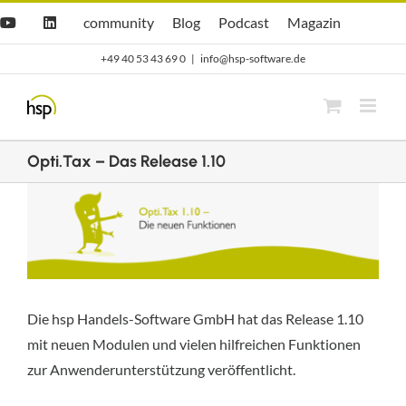
Zum
Hsp
hsp
Opti.Cast
Opti.Mag
community
Blog
Podcast
Magazin
YouTube
LinkedIn
community
Blog
Inhalt
+49 40 53 43 69 0
|
info@hsp-software.de
springen
Opti.Tax – Das Release 1.10
Zeige
grösseres
Bild
Die hsp Handels-Software GmbH hat das Release 1.10
mit neuen Modulen und vielen hilfreichen Funktionen
zur Anwenderunterstützung veröffentlicht.