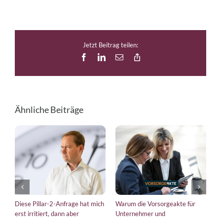
Jetzt Beitrag teilen:
Facebook
LinkedIn
E-
Copy
Mail
Link
Ähnliche Beiträge
Diese Pillar-2-Anfrage hat mich
Warum die Vorsorgeakte für
E
erst irritiert, dann aber
Unternehmer und
b