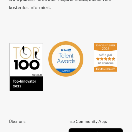
kostenlos informiert.
hsp Handels-Software-
Partner GmbH
4,84
von
5
aus
294
Bewertungen
Über uns:
hsp Community App: