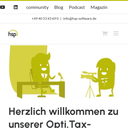
Zum
Hsp
hsp
Opti.Cast
Opti.Mag
community
Blog
Podcast
Magazin
YouTube
LinkedIn
community
Blog
Inhalt
+49 40 53 43 69 0
|
info@hsp-software.de
springen
Herzlich willkommen zu
unserer Opti.Tax-