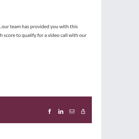
d, our team has provided you with this
 score to qualify for a video call with our
Facebook
LinkedIn
E-
Copy
Mail
Link