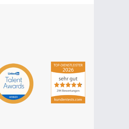
hsp Handels-Software-
Partner GmbH
4,84
von
5
aus
294
Bewertungen