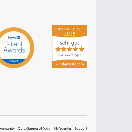
hsp Handels-Software-
Partner GmbH
4,84
von
5
aus
294
Bewertungen
ommunity
QuickSupport-Modul
Hilfecenter
Support