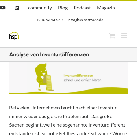
Zum
Hsp
hsp
Opti.Cast
Opti.Mag
community
Blog
Podcast
Magazin
YouTube
LinkedIn
community
Blog
Inhalt
+49 40 53 43 69 0
|
info@hsp-software.de
springen
Analyse von Inventurdifferenzen
Zeige
grösseres
Bild
Bei vielen Unternehmen taucht nach einer Inventur
immer wieder das gleiche Problem auf: Das große
Suchen beginnt, weil eine sogenannte Inventurdifferenz
entstanden ist. So hohe Fehlbestände? Schwund? Wurde