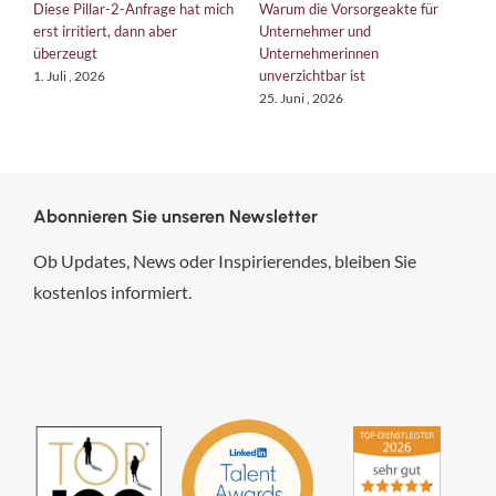
 Pillar-2-Anfrage hat mich
Warum die Vorsorgeakte für
EU-Verordnu
rritiert, dann aber
Unternehmer und
bringt die 
zeugt
Unternehmerinnen
Kurs
unverzichtbar ist
i , 2026
18. Juni , 202
25. Juni , 2026
Abonnieren Sie unseren Newsletter
Ob Updates, News oder Inspirierendes, bleiben Sie
kostenlos informiert.
hsp Handels-Software-
Partner GmbH
4,84
von
5
aus
294
Bewertungen