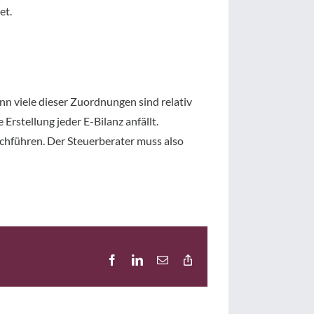
et.
n viele dieser Zuordnungen sind relativ
rstellung jeder E-Bilanz anfällt.
chführen. Der Steuerberater muss also
Facebook
LinkedIn
E-
Copy
Mail
Link