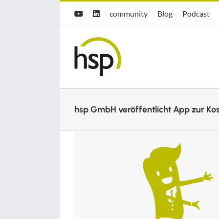
Zum
Hsp
hsp
Opti.Cast
community
Blog
Podcast
YouTube
LinkedIn
Inhalt
community
Blog
springen
hsp GmbH veröffentlicht App zur Ko
Zeige
grösseres
Bild