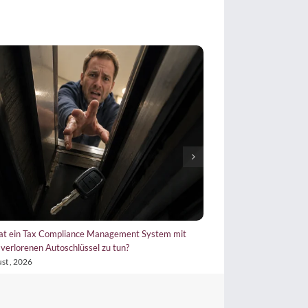
at ein Tax Compliance Management System mit
Tax CMS wertlos? Wieso
verlorenen Autoschlüssel zu tun?
22. Juli , 2026
st , 2026