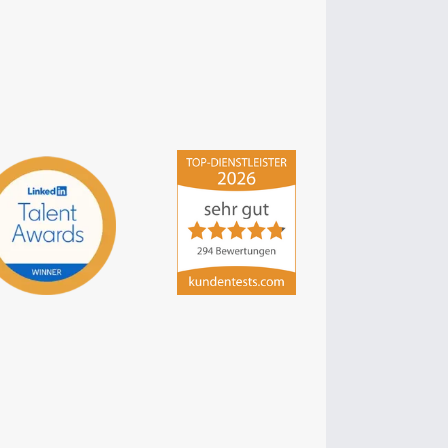
hsp Handels-Software-
Partner GmbH
4,84
von
5
aus
294
Bewertungen