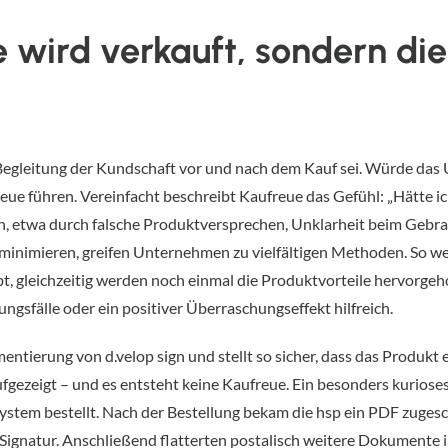
 wird verkauft, sondern die
 Begleitung der Kundschaft vor und nach dem Kauf sei. Würde da
reue führen. Vereinfacht beschreibt Kaufreue das Gefühl: „Hätte ic
n, etwa durch falsche Produktversprechen, Unklarheit beim Gebra
 minimieren, greifen Unternehmen zu vielfältigen Methoden. So we
, gleichzeitig werden noch einmal die Produktvorteile hervorgeh
ngsfälle oder ein positiver Überraschungseffekt hilfreich.
entierung von d.velop sign und stellt so sicher, dass das Produkt e
ezeigt – und es entsteht keine Kaufreue. Ein besonders kurioses B
ystem bestellt. Nach der Bestellung bekam die hsp ein PDF zugesc
 Signatur. Anschließend flatterten postalisch weitere Dokumente i