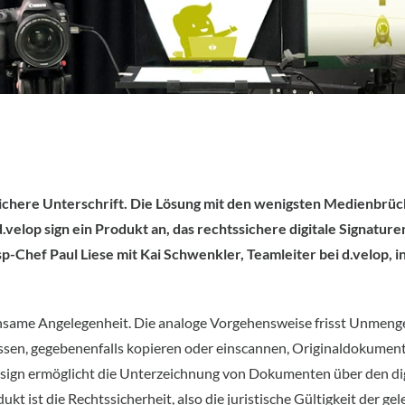
ichere Unterschrift. Die Lösung mit den wenigsten Medienbrüche
.velop sign ein Produkt an, das rechtssichere digitale Signatu
p-Chef Paul Liese mit Kai Schwenkler, Teamleiter bei d.velop, in
ühsame Angelegenheit. Die analoge Vorgehensweise frisst Unmen
assen, gegebenenfalls kopieren oder einscannen, Originaldokument
lop sign ermöglicht die Unterzeichnung von Dokumenten über den di
t ist die Rechtssicherheit, also die juristische Gültigkeit der gel