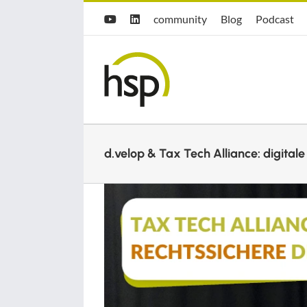
Zum
Hsp
hsp
Opti.Cast
community
Blog
Podcast
YouTube
LinkedIn
Inhalt
community
Blog
springen
d.velop & Tax Tech Alliance: digital
Zeige
grösseres
Bild