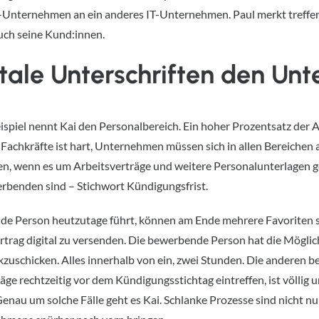
-Unternehmen an ein anderes IT-Unternehmen. Paul merkt treffen
auch seine Kund:innen.
tale Unterschriften den Un
spiel nennt Kai den Personalbereich. Ein hoher Prozentsatz der A
achkräfte ist hart, Unternehmen müssen sich in allen Bereichen 
n, wenn es um Arbeitsverträge und weitere Personalunterlagen ge
werbenden sind – Stichwort Kündigungsfrist.
nde Person heutzutage führt, können am Ende mehrere Favoriten 
trag digital zu versenden. Die bewerbende Person hat die Möglich
kzuschicken. Alles innerhalb von ein, zwei Stunden. Die anderen 
räge rechtzeitig vor dem Kündigungsstichtag eintreffen, ist völli
nau um solche Fälle geht es Kai. Schlanke Prozesse sind nicht nu