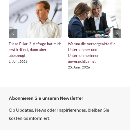
Diese Pillar-2-Anfrage hat mich
Warum die Vorsorgeakte für
E
erst irritiert, dann aber
Unternehmer und
b
überzeugt
Unternehmerinnen
K
unverzichtbar ist
1. Juli , 2026
1
25. Juni , 2026
Abonnieren Sie unseren Newsletter
Ob Updates, News oder Inspirierendes, bleiben Sie
kostenlos informiert.
hsp Handels-Software-
Partner GmbH
4,84
von
5