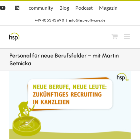
Zum
Hsp
hsp
Opti.Cast
Opti.Mag
community
Blog
Podcast
Magazin
YouTube
LinkedIn
community
Blog
Inhalt
+49 40 53 43 69 0
|
info@hsp-software.de
springen
Personal für neue Berufsfelder – mit Martin
Setnicka
Zeige
grösseres
Bild