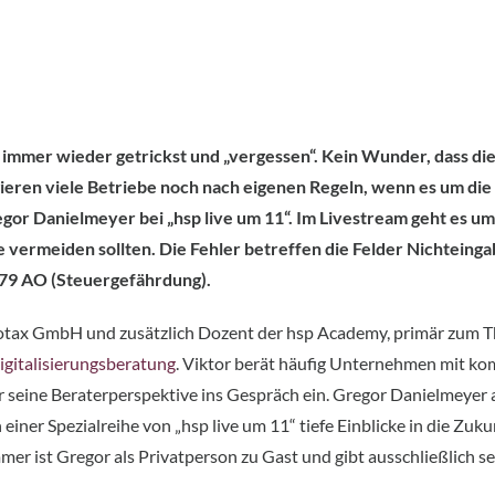
 immer wieder getrickst und „vergessen“. Kein Wunder, dass d
eren viele Betriebe noch nach eigenen Regeln, wenn es um die
or Danielmeyer bei „hsp live um 11“. Im Livestream geht es um 
vermeiden sollten. Die Fehler betreffen die Felder Nichteing
 379 AO (Steuergefährdung).
Innotax GmbH und zusätzlich Dozent der hsp Academy, primär zum
gitalisierungsberatung
. Viktor berät häufig Unternehmen mit 
seine Beraterperspektive ins Gespräch ein. Gregor Danielmeyer a
iner Spezialreihe von „hsp live um 11“ tiefe Einblicke in die Zuku
mmer ist Gregor als Privatperson zu Gast und gibt ausschließlich 