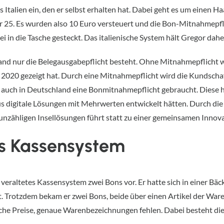
 Italien ein, den er selbst erhalten hat. Dabei geht es um einen 
ber 25. Es wurden also 10 Euro versteuert und die Bon-Mitnahmepf
i in die Tasche gesteckt. Das italienische System hält Gregor daher
chland nur die Belegausgabepflicht besteht. Ohne Mitnahmepflicht
g 2020 gezeigt hat. Durch eine Mitnahmepflicht wird die Kundscha
es auch in Deutschland eine Bonmitnahmepflicht gebraucht. Diese hä
us digitale Lösungen mit Mehrwerten entwickelt hätten. Durch die 
nzähligen Insellösungen führt statt zu einer gemeinsamen Innova
tes Kassensystem
n veraltetes Kassensystem zwei Bons vor. Er hatte sich in einer Bäc
. Trotzdem bekam er zwei Bons, beide über einen Artikel der War
che Preise, genaue Warenbezeichnungen fehlen. Dabei besteht die 