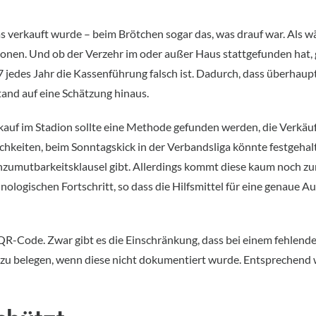
 verkauft wurde – beim Brötchen sogar das, was drauf war. Als w
ionen. Und ob der Verzehr im oder außer Haus stattgefunden hat, 
017 jedes Jahr die Kassenführung falsch ist. Dadurch, dass überha
and auf eine Schätzung hinaus.
kauf im Stadion sollte eine Methode gefunden werden, die Verkäu
ichkeiten, beim Sonntagskick in der Verbandsliga könnte festgehal
nzumutbarkeitsklausel gibt. Allerdings kommt diese kaum noch zum 
nologischen Fortschritt, so dass die Hilfsmittel für eine genaue 
QR-Code. Zwar gibt es die Einschränkung, dass bei einem fehlenden
g zu belegen, wenn diese nicht dokumentiert wurde. Entsprechend w