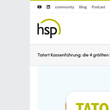
Zum
Hsp
hsp
Opti.Cast
community
Blog
Podcast
YouTube
LinkedIn
Inhalt
community
Blog
springen
Tatort Kassenführung: die 4 größten 
Zeige
grösseres
Bild