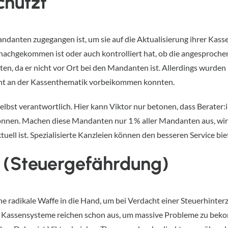
chützt
Mandanten zugegangen ist, um sie auf die Aktualisierung ihrer K
ht nachgekommen ist oder auch kontrolliert hat, ob die angesproc
ten, da er nicht vor Ort bei den Mandanten ist. Allerdings wurd
cht an der Kassenthematik vorbeikommen konnten.
lbst verantwortlich. Hier kann Viktor nur betonen, dass Berater
 können. Machen diese Mandanten nur 1 % aller Mandanten aus, wir
uell ist. Spezialisierte Kanzleien können den besseren Service bie
O (Steuergefährdung)
e radikale Waffe in die Hand, um bei Verdacht einer Steuerhinte
e Kassensysteme reichen schon aus, um massive Probleme zu beko