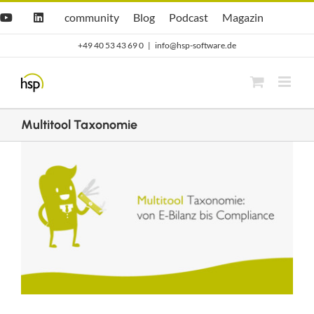
Zum
Hsp
hsp
Opti.Cast
Opti.Mag
community
Blog
Podcast
Magazin
YouTube
LinkedIn
community
Blog
Inhalt
+49 40 53 43 69 0
|
info@hsp-software.de
springen
Multitool Taxonomie
Zeige
grösseres
Bild