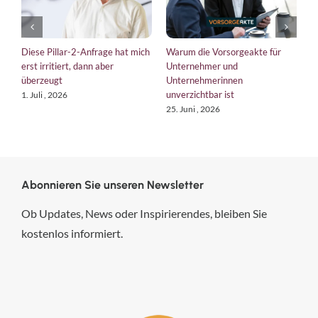
um die Vorsorgeakte für
EU-Verordnungen 2026: so
Was hat ei
ernehmer und
bringt die EU Unternehmen auf
Managemen
ernehmerinnen
Kurs
verlorenen
rzichtbar ist
tun?
18. Juni , 2026
Juni , 2026
6. August , 
Abonnieren Sie unseren Newsletter
Ob Updates, News oder Inspirierendes, bleiben Sie
kostenlos informiert.
hsp Handels-Software-
Partner GmbH
4,84
von
5
aus
294
Bewertungen