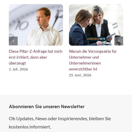
Diese Pillar-2-Anfrage hat mich
Warum die Vorsorgeakte für
E
erst irritiert, dann aber
Unternehmer und
b
überzeugt
Unternehmerinnen
K
unverzichtbar ist
1. Juli , 2026
1
25. Juni , 2026
Abonnieren Sie unseren Newsletter
Ob Updates, News oder Inspirierendes, bleiben Sie
kostenlos informiert.
hsp Handels-Software-