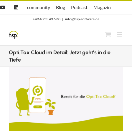
Zum
Hsp
hsp
Opti.Cast
Opti.Mag
community
Blog
Podcast
Magazin
YouTube
LinkedIn
community
Blog
Inhalt
+49 40 53 43 69 0
|
info@hsp-software.de
springen
Opti.Tax Cloud im Detail: Jetzt geht’s in die
Tiefe
Zeige
grösseres
Bild