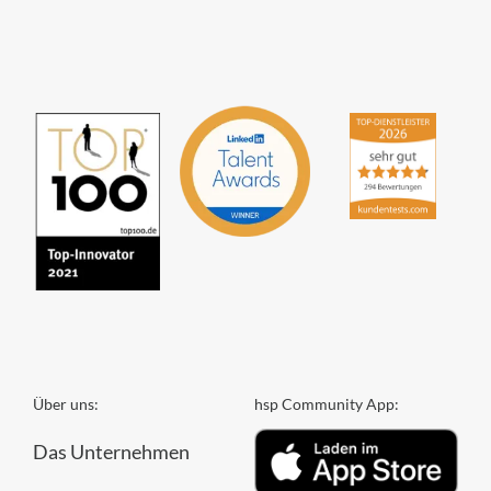
Partner GmbH
4,84
von
5
aus
294
Bewertungen
Über uns:
hsp Community App:
Das Unternehmen