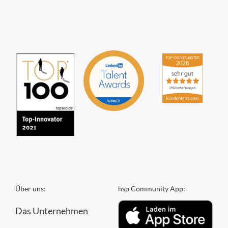
Partner GmbH
4,84
von
5
aus
294
Bewertungen
Über uns:
hsp Community App:
Das Unternehmen