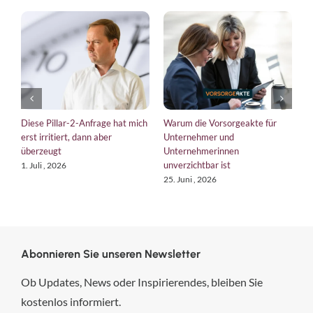
ar-2-Anfrage hat mich
Warum die Vorsorgeakte für
EU-Verordnungen
ert, dann aber
Unternehmer und
bringt die EU Un
Unternehmerinnen
Kurs
unverzichtbar ist
26
18. Juni , 2026
25. Juni , 2026
Abonnieren Sie unseren Newsletter
Ob Updates, News oder Inspirierendes, bleiben Sie
kostenlos informiert.
hsp Handels-Software-