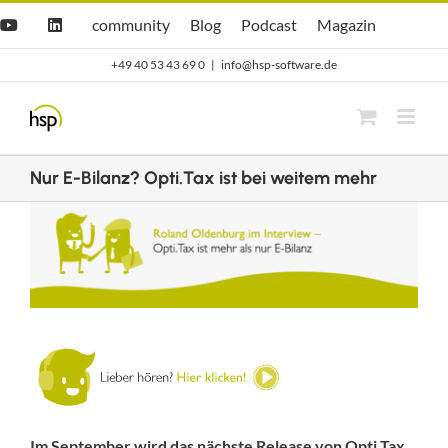
Zum
Hsp
hsp
Opti.Cast
Opti.Mag
community
Blog
Podcast
Magazin
YouTube
LinkedIn
community
Blog
Inhalt
+49 40 53 43 69 0
|
info@hsp-software.de
springen
Nur E-Bilanz? Opti.Tax ist bei weitem mehr
Zeige
grösseres
Bild
Im September wird das nächste Release von Opti.Tax