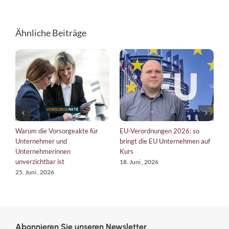
Ähnliche Beiträge
so
Die Vorsorgeakte als Cloud-
Tax CMS wertlos? Wieso der
en auf
Software: Mitarbeitende,
Weg wichtiger ist als das Ziel
Familien und Unternehmen
22. Juli , 2026
schützen
4. Juni , 2026
Abonnieren Sie unseren Newsletter