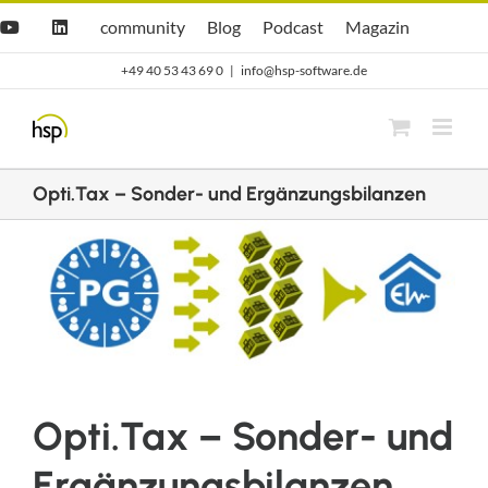
Zum
Hsp
hsp
Opti.Cast
Opti.Mag
community
Blog
Podcast
Magazin
YouTube
LinkedIn
community
Blog
Inhalt
+49 40 53 43 69 0
|
info@hsp-software.de
springen
Opti.Tax – Sonder- und Ergänzungsbilanzen
Zeige
grösseres
Bild
Opti.Tax – Sonder- und
Ergänzungsbilanzen