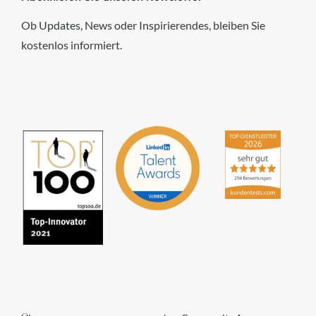
Ob Updates, News oder Inspirierendes, bleiben Sie
kostenlos informiert.
hsp Handels-Software-
Partner GmbH
4,84
von
5
aus
294
Bewertungen