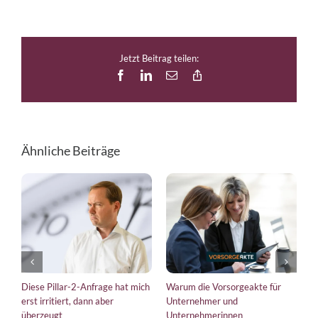
Jetzt Beitrag teilen:
Facebook
LinkedIn
E-
Copy
Mail
Link
Ähnliche Beiträge
Diese Pillar-2-Anfrage hat mich
Warum die Vorsorgeakte für
E
erst irritiert, dann aber
Unternehmer und
b
überzeugt
Unternehmerinnen
K