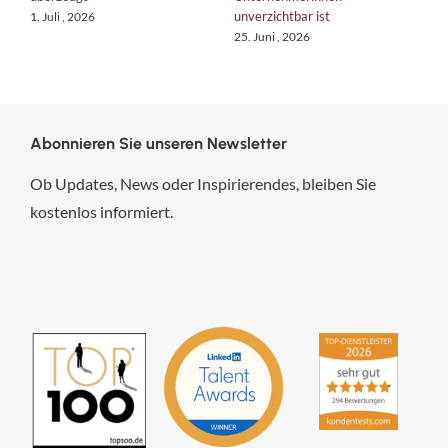
unverzichtbar ist
1. Juli , 2026
1
25. Juni , 2026
Abonnieren Sie unseren Newsletter
Ob Updates, News oder Inspirierendes, bleiben Sie
kostenlos informiert.
hsp Handels-Software-
Partner GmbH
4,84
von
5
aus
294
Bewertungen