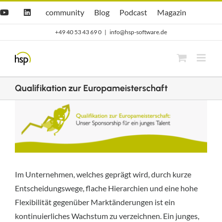
Zum
Hsp
hsp
Opti.Cast
Opti.Mag
community
Blog
Podcast
Magazin
YouTube
LinkedIn
community
Blog
Inhalt
+49 40 53 43 69 0
|
info@hsp-software.de
springen
Qualifikation zur Europameisterschaft
Zeige
grösseres
Bild
Im Unternehmen, welches geprägt wird, durch kurze
Entscheidungswege, flache Hierarchien und eine hohe
Flexibilität gegenüber Marktänderungen ist ein
kontinuierliches Wachstum zu verzeichnen. Ein junges,