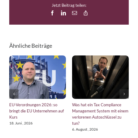
Jetzt Beitrag teilen:
Facebook
LinkedIn
E-
Copy
Mail
Link
Ähnliche Beiträge
EU-Verordnungen 2026: so
Was hat ein Tax Compliance
T
bringt die EU Unternehmen auf
Management System mit einem
W
Kurs
verlorenen Autoschlüssel zu
22
tun?
18. Juni , 2026
6. August , 2026