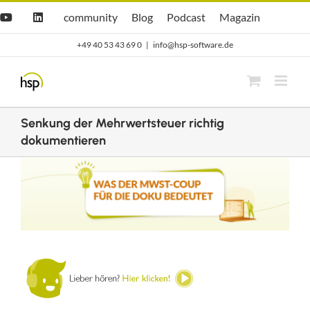
Zum
Hsp
hsp
Opti.Cast
Opti.Mag
community
Blog
Podcast
Magazin
YouTube
LinkedIn
community
Blog
Inhalt
+49 40 53 43 69 0
|
info@hsp-software.de
springen
Senkung der Mehrwertsteuer richtig
dokumentieren
Zeige
grösseres
Bild