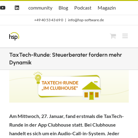
Zum
Hsp
hsp
Opti.Cast
Opti.Mag
community
Blog
Podcast
Magazin
YouTube
LinkedIn
community
Blog
Inhalt
+49 40 53 43 69 0
|
info@hsp-software.de
springen
TaxTech-Runde: Steuerberater fordern mehr
Dynamik
Zeige
grösseres
Bild
Am Mittwoch, 27. Januar, fand erstmals die TaxTech-
Runde in der App Clubhouse statt. Bei Clubhouse
handelt es sich um ein Audio-Call-in-System. Jeder