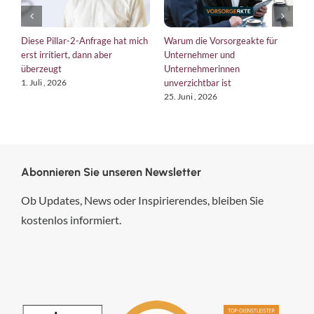
Diese Pillar-2-Anfrage hat mich
Warum die Vorsorgeakte für
E
erst irritiert, dann aber
Unternehmer und
b
überzeugt
Unternehmerinnen
K
unverzichtbar ist
1. Juli , 2026
1
25. Juni , 2026
Abonnieren Sie unseren Newsletter
Ob Updates, News oder Inspirierendes, bleiben Sie
kostenlos informiert.
hsp Handels-Software-
Partner GmbH
4,84
von
5
aus
294
Bewertungen