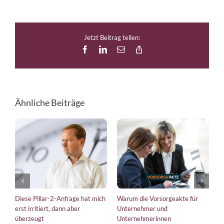
Jetzt Beitrag teilen:
Facebook
LinkedIn
E-
Copy
Mail
Link
Ähnliche Beiträge
Diese Pillar-2-Anfrage hat mich
Warum die Vorsorgeakte für
E
erst irritiert, dann aber
Unternehmer und
b
überzeugt
Unternehmerinnen
K