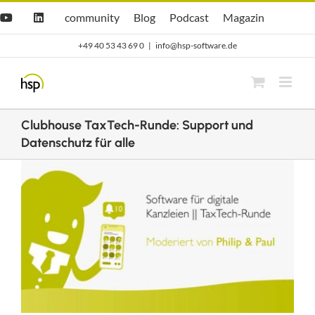
Zum
Hsp
hsp
Opti.Cast
Opti.Mag
community
Blog
Podcast
Magazin
YouTube
LinkedIn
community
Blog
Inhalt
+49 40 53 43 69 0
|
info@hsp-software.de
springen
Clubhouse TaxTech-Runde: Support und
Datenschutz für alle
Zeige
grösseres
Bild