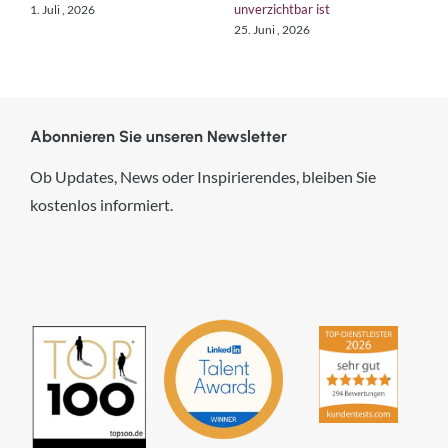
unverzichtbar ist
1. Juli , 2026
1
25. Juni , 2026
Abonnieren Sie unseren Newsletter
Ob Updates, News oder Inspirierendes, bleiben Sie
kostenlos informiert.
hsp Handels-Software-
Partner GmbH
4,84
von
5
aus
294
Bewertungen