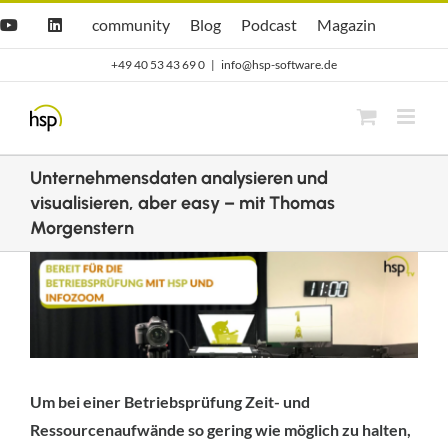
Zum
Hsp
hsp
Opti.Cast
Opti.Mag
community
Blog
Podcast
Magazin
YouTube
LinkedIn
community
Blog
Inhalt
+49 40 53 43 69 0
|
info@hsp-software.de
springen
Unternehmensdaten analysieren und
visualisieren, aber easy – mit Thomas
Morgenstern
Zeige
grösseres
Bild
Um bei einer Betriebsprüfung Zeit- und
Ressourcenaufwände so gering wie möglich zu halten,