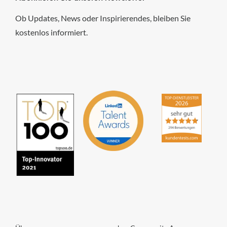
Ob Updates, News oder Inspirierendes, bleiben Sie
kostenlos informiert.
hsp Handels-Software-
Partner GmbH
4,84
von
5
aus
294
Bewertungen