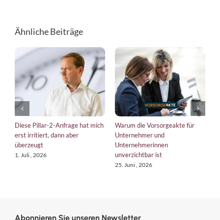
Ähnliche Beiträge
 Pillar-2-Anfrage hat mich
Warum die Vorsorgeakte für
EU-Verordnu
rritiert, dann aber
Unternehmer und
bringt die 
zeugt
Unternehmerinnen
Kurs
unverzichtbar ist
i , 2026
18. Juni , 202
25. Juni , 2026
Abonnieren Sie unseren Newsletter