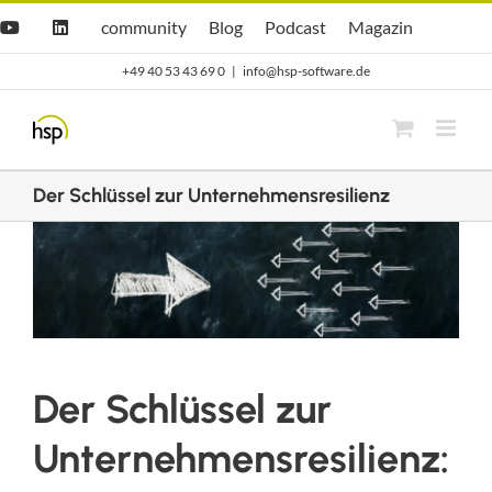
Zum
Hsp
hsp
Opti.Cast
Opti.Mag
community
Blog
Podcast
Magazin
YouTube
LinkedIn
community
Blog
Inhalt
+49 40 53 43 69 0
|
info@hsp-software.de
springen
Der Schlüssel zur Unternehmensresilienz
Zeige
grösseres
Bild
Der Schlüssel zur
Unternehmensresilienz: