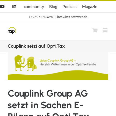
Zum
Hsp
hsp
Opti.Cast
Opti.Mag
community
Blog
Podcast
Magazin
YouTube
LinkedIn
community
Blog
Inhalt
+49 40 53 43 69 0
|
info@hsp-software.de
springen
Couplink setzt auf Opti.Tax
Zeige
grösseres
Bild
Couplink Group AG
setzt in Sachen E-