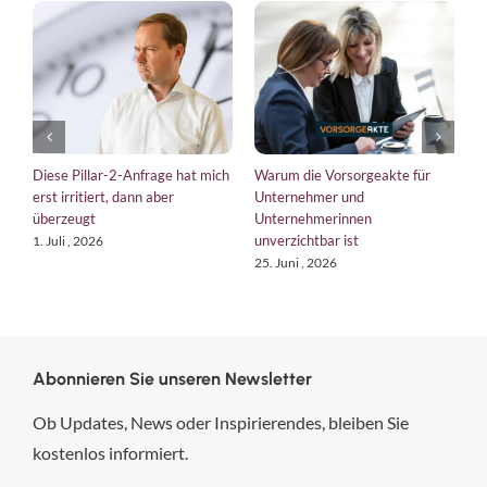
Diese Pillar-2-Anfrage hat mich
Warum die Vorsorgeakte für
E
erst irritiert, dann aber
Unternehmer und
b
überzeugt
Unternehmerinnen
K
unverzichtbar ist
1. Juli , 2026
1
25. Juni , 2026
Abonnieren Sie unseren Newsletter
Ob Updates, News oder Inspirierendes, bleiben Sie
kostenlos informiert.
hsp Handels-Software-
Partner GmbH