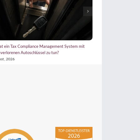
at ein Tax Compliance Management System mit
Tax CMS wertlos? Wieso
verlorenen Autoschlüssel zu tun?
22. Juli , 2026
st , 2026
hsp Handels-Software-
Partner GmbH
4,84
von
5
aus
294
Bewertungen