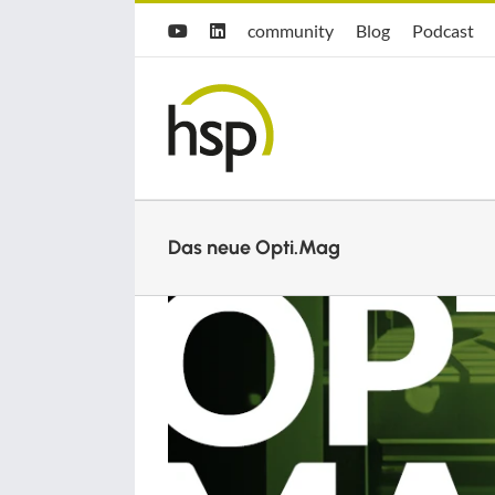
Zum
Hsp
hsp
Opti.Cast
community
Blog
Podcast
YouTube
LinkedIn
Inhalt
community
Blog
springen
Das neue Opti.Mag
Zeige
grösseres
Bild