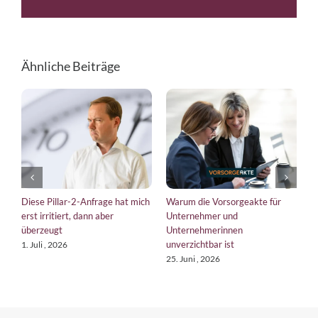
Mail
Link
Ähnliche Beiträge
Diese Pillar-2-Anfrage hat mich
Warum die Vorsorgeakte für
EU
erst irritiert, dann aber
Unternehmer und
br
überzeugt
Unternehmerinnen
Ku
unverzichtbar ist
1. Juli , 2026
18.
25. Juni , 2026