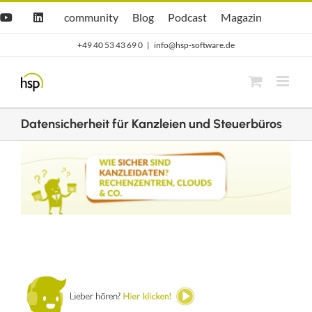
Zum
Hsp
hsp
Opti.Cast
Opti.Mag
community
Blog
Podcast
Magazin
YouTube
LinkedIn
community
Blog
Inhalt
+49 40 53 43 69 0
|
info@hsp-software.de
springen
Datensicherheit für Kanzleien und Steuerbüros
Zeige
grösseres
Bild