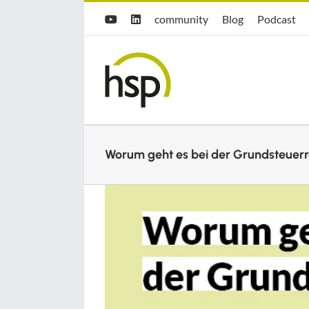
Zum
Hsp
hsp
Opti.Cast
community
Blog
Podcast
YouTube
LinkedIn
Inhalt
community
Blog
springen
Worum geht es bei der Grundsteuer
Zeige
grösseres
Bild