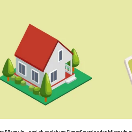
 Bürger:in – egal ob es sich um Eigentümer:in oder Mieter:in ha