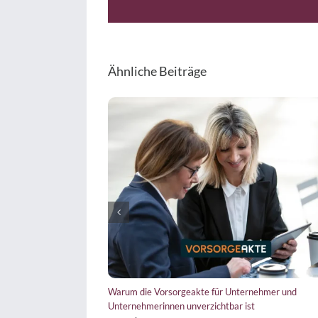
Ähnliche Beiträge
 Compliance Management System mit
Tax CMS wertlos? Wieso der Weg wi
Autoschlüssel zu tun?
22. Juli , 2026