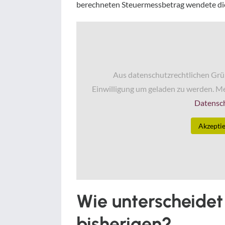
berechneten Steuermessbetrag wendete die 
Aus datenschutzrechtlichen Grü
Einwilligung um geladen zu werden. Me
Datensc
Akzepti
Wie unterscheidet
bisherigen?