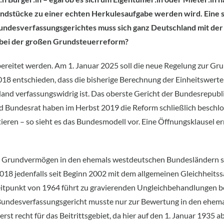
dstücke zu einer echten Herkulesaufgabe werden wird. Eine s
Bundesverfassungsgerichtes muss sich ganz Deutschland mit de
 bei der großen Grundsteuerreform?
bereitet werden. Am 1. Januar 2025 soll die neue Regelung zur Gru
18 entschieden, dass die bisherige Berechnung der Einheitswerte
nd verfassungswidrig ist. Das oberste Gericht der Bundesrepubli
 Bundesrat haben im Herbst 2019 die Reform schließlich beschloss
eren – so sieht es das Bundesmodell vor. Eine Öffnungsklausel e
n Grundvermögen in den ehemals westdeutschen Bundesländern si
18 jedenfalls seit Beginn 2002 mit dem allgemeinen Gleichheitss
itpunkt von 1964 führt zu gravierenden Ungleichbehandlungen 
as Bundesverfassungsgericht musste nur zur Bewertung in den ehe
rst recht für das Beitrittsgebiet, da hier auf den 1. Januar 1935 ab