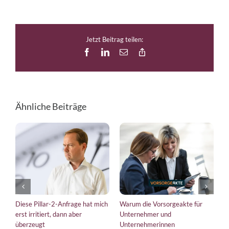
Jetzt Beitrag teilen:
Facebook
LinkedIn
E-
Copy
Mail
Link
Ähnliche Beiträge
Diese Pillar-2-Anfrage hat mich
Warum die Vorsorgeakte für
E
erst irritiert, dann aber
Unternehmer und
b
überzeugt
Unternehmerinnen
K