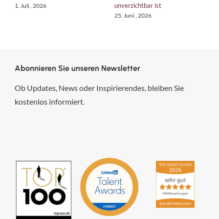
unverzichtbar ist
1. Juli , 2026
1
25. Juni , 2026
Abonnieren Sie unseren Newsletter
Ob Updates, News oder Inspirierendes, bleiben Sie
kostenlos informiert.
hsp Handels-Software-
Partner GmbH
4,84
von
5
aus
294
Bewertungen