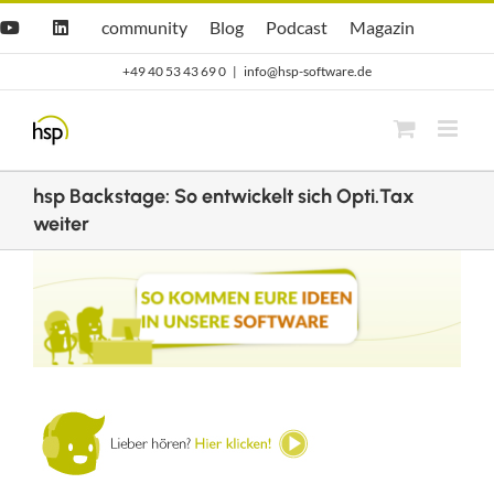
Zum
Hsp
hsp
Opti.Cast
Opti.Mag
community
Blog
Podcast
Magazin
YouTube
LinkedIn
community
Blog
Inhalt
+49 40 53 43 69 0
|
info@hsp-software.de
springen
hsp Backstage: So entwickelt sich Opti.Tax
weiter
Zeige
grösseres
Bild