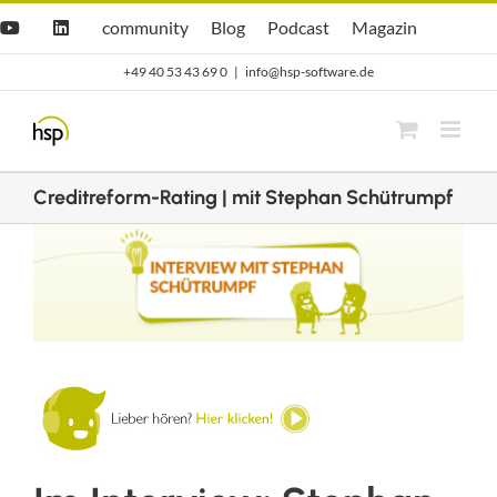
Zum
Hsp
hsp
Opti.Cast
Opti.Mag
community
Blog
Podcast
Magazin
YouTube
LinkedIn
community
Blog
Inhalt
+49 40 53 43 69 0
|
info@hsp-software.de
springen
Creditreform-Rating | mit Stephan Schütrumpf
Zeige
grösseres
Bild