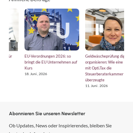
Geldwäscheprüfung digital
Tax CMS wertlos? Wieso der
D
f
organisieren: Wie eine Kanzlei
Weg wichtiger ist als das Ziel
e
mit Opti.Tax die
ü
22. Juli , 2026
Steuerberaterkammer
1.
überzeugte
11. Juni , 2026
Abonnieren Sie unseren Newsletter
Ob Updates, News oder Inspirierendes, bleiben Sie