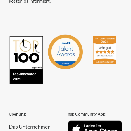
kostenlos informiert.
hsp Handels-Software-
Partner GmbH
4,84
von
5
aus
294
Bewertungen
Über uns:
hsp Community App:
Das Unternehmen