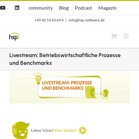
Zum
Hsp
hsp
Opti.Cast
Opti.Mag
community
Blog
Podcast
Magazin
YouTube
LinkedIn
community
Blog
Inhalt
+49 40 53 43 69 0
|
info@hsp-software.de
springen
Livestream: Betriebswirtschaftliche Prozesse
und Benchmarks
Zeige
grösseres
Bild