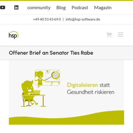
Zum
Hsp
hsp
Opti.Cast
Opti.Mag
community
Blog
Podcast
Magazin
YouTube
LinkedIn
community
Blog
Inhalt
+49 40 53 43 69 0
|
info@hsp-software.de
springen
Offener Brief an Senator Ties Rabe
Zeige
grösseres
Bild