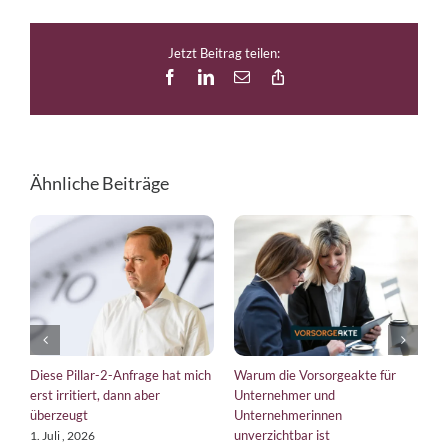
Jetzt Beitrag teilen:
Facebook
LinkedIn
E-
Copy
Mail
Link
Ähnliche Beiträge
Diese Pillar-2-Anfrage hat mich
Warum die Vorsorgeakte für
E
erst irritiert, dann aber
Unternehmer und
b
überzeugt
Unternehmerinnen
K
unverzichtbar ist
1. Juli , 2026
1