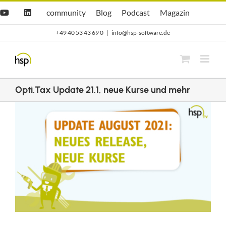
Zum
Hsp
hsp
Opti.Cast
Opti.Mag
community
Blog
Podcast
Magazin
YouTube
LinkedIn
community
Blog
Inhalt
+49 40 53 43 69 0
|
info@hsp-software.de
springen
Opti.Tax Update 21.1, neue Kurse und mehr
Zeige
grösseres
Bild