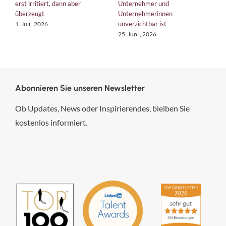
bringt die EU Unternehmen auf
Management System mit
n
Kurs
verlorenen Autoschlüssel
tun?
18. Juni , 2026
6. August , 2026
Abonnieren Sie unseren Newsletter
Ob Updates, News oder Inspirierendes, bleiben Sie
kostenlos informiert.
hsp Handels-Software-
Partner GmbH
4,84
von
5
aus
294
Bewertungen