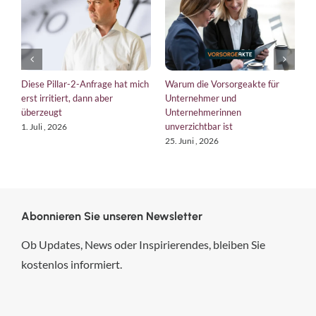
Diese Pillar-2-Anfrage hat mich
Warum die Vorsorgeakte für
E
erst irritiert, dann aber
Unternehmer und
b
überzeugt
Unternehmerinnen
K
unverzichtbar ist
1. Juli , 2026
1
25. Juni , 2026
Abonnieren Sie unseren Newsletter
Ob Updates, News oder Inspirierendes, bleiben Sie
kostenlos informiert.
hsp Handels-Software-
Partner GmbH
4,84
von
5
aus
294
Bewertungen