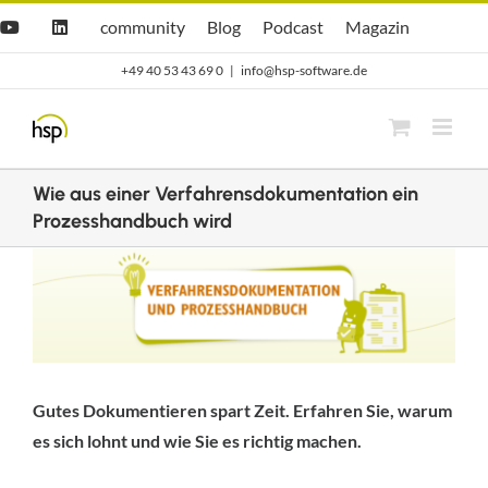
Zum
Hsp
hsp
Opti.Cast
Opti.Mag
community
Blog
Podcast
Magazin
YouTube
LinkedIn
community
Blog
Inhalt
+49 40 53 43 69 0
|
info@hsp-software.de
springen
Wie aus einer Verfahrensdokumentation ein
Prozesshandbuch wird
Zeige
grösseres
Bild
Gutes Dokumentieren spart Zeit. Erfahren Sie, warum
es sich lohnt und wie Sie es richtig machen.