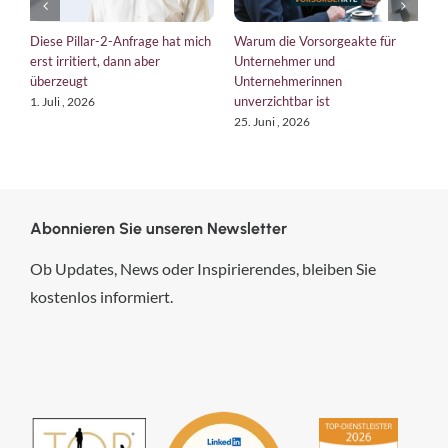
Diese Pillar-2-Anfrage hat mich
Warum die Vorsorgeakte für
E
erst irritiert, dann aber
Unternehmer und
b
überzeugt
Unternehmerinnen
K
unverzichtbar ist
1. Juli , 2026
1
25. Juni , 2026
Abonnieren Sie unseren Newsletter
Ob Updates, News oder Inspirierendes, bleiben Sie
kostenlos informiert.
hsp Handels-Software-
Partner GmbH
4,84
von
5
aus
294
Bewertungen