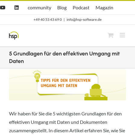
Zum
Hsp
hsp
Opti.Cast
Opti.Mag
community
Blog
Podcast
Magazin
YouTube
LinkedIn
community
Blog
Inhalt
+49 40 53 43 69 0
|
info@hsp-software.de
springen
5 Grundlagen für den effektiven Umgang mit
Daten
Zeige
grösseres
Bild
Wir haben für Sie die 5 wichtigsten Grundlagen für den
effektiven Umgang mit Daten und Dokumenten
zusammengestellt. In diesem Artikel erfahren Sie, wie Sie