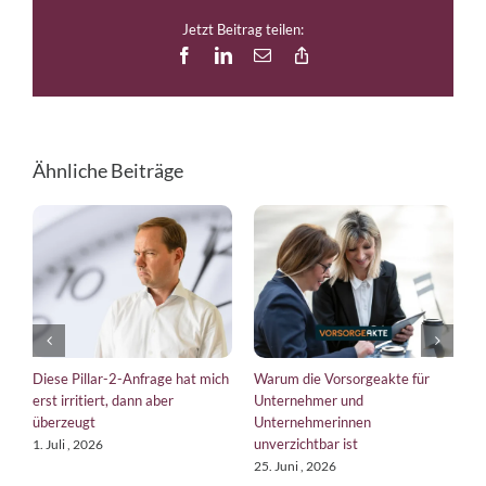
Jetzt Beitrag teilen:
Facebook
LinkedIn
E-
Copy
Mail
Link
Ähnliche Beiträge
Diese Pillar-2-Anfrage hat mich
Warum die Vorsorgeakte für
E
erst irritiert, dann aber
Unternehmer und
b
überzeugt
Unternehmerinnen
K
unverzichtbar ist
1. Juli , 2026
1
25. Juni , 2026