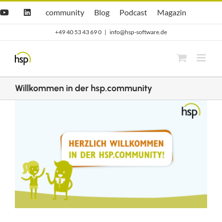
Zum
Hsp
hsp
Opti.Cast
Opti.Mag
community
Blog
Podcast
Magazin
YouTube
LinkedIn
community
Blog
Inhalt
+49 40 53 43 69 0
|
info@hsp-software.de
springen
Willkommen in der hsp.community
Zeige
grösseres
Bild