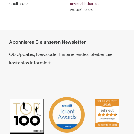
tun?
18. Juni , 2026
6. August , 2026
Abonnieren Sie unseren Newsletter
Ob Updates, News oder Inspirierendes, bleiben Sie
kostenlos informiert.
hsp Handels-Software-
Partner GmbH
4,84
von
5
aus
294
Bewertungen