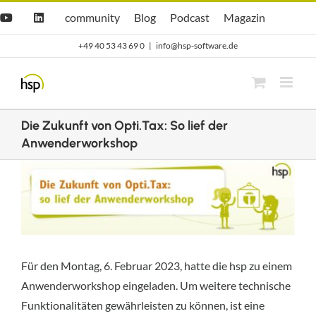
Zum
Hsp
hsp
Opti.Cast
Opti.Mag
community
Blog
Podcast
Magazin
YouTube
LinkedIn
community
Blog
Inhalt
+49 40 53 43 69 0
|
info@hsp-software.de
springen
Die Zukunft von Opti.Tax: So lief der
Anwenderworkshop
Zeige
grösseres
Bild
Für den Montag, 6. Februar 2023, hatte die hsp zu einem
Anwenderworkshop eingeladen. Um weitere technische
Funktionalitäten gewährleisten zu können, ist eine