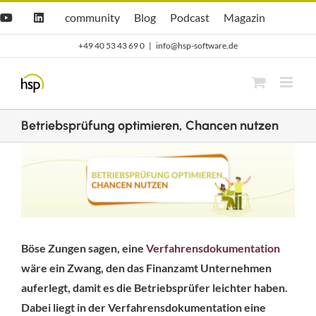
Zum
Hsp
hsp
Opti.Cast
Opti.Mag
community
Blog
Podcast
Magazin
YouTube
LinkedIn
community
Blog
Inhalt
+49 40 53 43 69 0
|
info@hsp-software.de
springen
Betriebsprüfung optimieren, Chancen nutzen
Zeige
grösseres
Bild
Böse Zungen sagen, eine
Verfahrensdokumentation
wäre ein Zwang, den das Finanzamt Unternehmen
auferlegt, damit es die Betriebsprüfer leichter haben.
Dabei liegt in der Verfahrensdokumentation eine