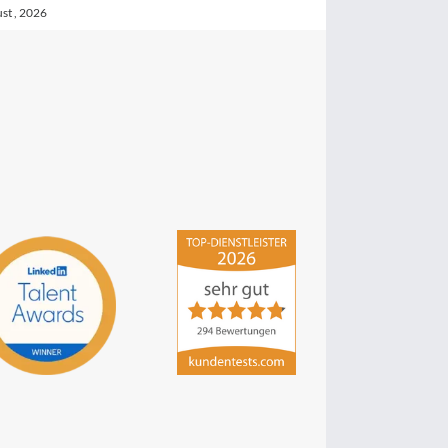
st , 2026
hsp Handels-Software-
Partner GmbH
4,84
von
5
aus
294
Bewertungen