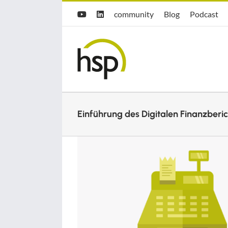
Zum
Hsp
hsp
Opti.Cast
community
Blog
Podcast
YouTube
LinkedIn
Inhalt
community
Blog
springen
Einführung des Digitalen Finanzberi
Zeige
grösseres
Bild