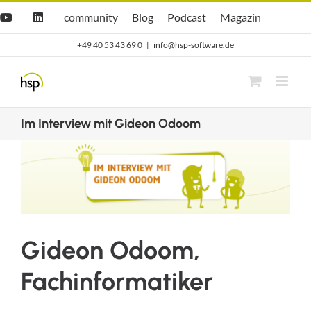
Zum
Hsp
hsp
Opti.Cast
Opti.Mag
community
Blog
Podcast
Magazin
YouTube
LinkedIn
community
Blog
Inhalt
+49 40 53 43 69 0
|
info@hsp-software.de
springen
Im Interview mit Gideon Odoom
Zeige
grösseres
Bild
Gideon Odoom,
Fachinformatiker