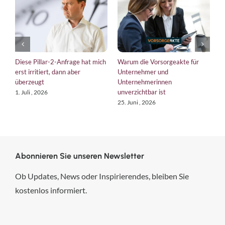
Diese Pillar-2-Anfrage hat mich
Warum die Vorsorgeakte für
E
erst irritiert, dann aber
Unternehmer und
b
überzeugt
Unternehmerinnen
K
unverzichtbar ist
1. Juli , 2026
1
25. Juni , 2026
Abonnieren Sie unseren Newsletter
Ob Updates, News oder Inspirierendes, bleiben Sie
kostenlos informiert.
hsp Handels-Software-
Partner GmbH
4,84
von
5
aus
294
Bewertungen