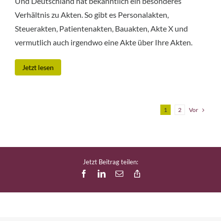
Und Deutschland hat bekanntlich ein besonderes
Verhältnis zu Akten. So gibt es Personalakten,
Steuerakten, Patientenakten, Bauakten, Akte X und
vermutlich auch irgendwo eine Akte über Ihre Akten.
Jetzt lesen
Vor
1
2
Jetzt Beitrag teilen:
Facebook
LinkedIn
E-
Copy
Mail
Link