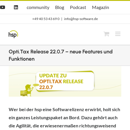
Zum
Hsp
hsp
Opti.Cast
Opti.Mag
community
Blog
Podcast
Magazin
YouTube
LinkedIn
community
Blog
Inhalt
+49 40 53 43 69 0
|
info@hsp-software.de
springen
Opti.Tax Release 22.0.7 – neue Features und
Funktionen
Zeige
grösseres
Bild
Wer bei der hsp eine Softwarelizenz erwirbt, holt sich
ein ganzes Leistungspaket an Bord. Dazu gehört auch
die Agilität, die erwiesenermaßen richtungsweisend