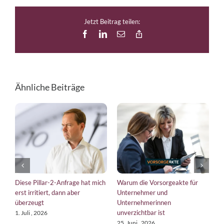
Jetzt Beitrag teilen:
Facebook
LinkedIn
E-
Copy
Mail
Link
Ähnliche Beiträge
Diese Pillar-2-Anfrage hat mich
Warum die Vorsorgeakte für
E
erst irritiert, dann aber
Unternehmer und
b
überzeugt
Unternehmerinnen
K
unverzichtbar ist
1. Juli , 2026
1
25. Juni , 2026