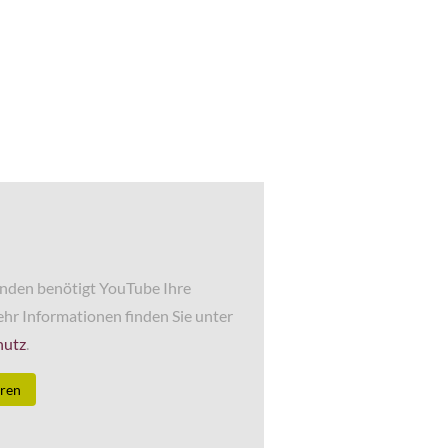
nden benötigt YouTube Ihre
hr Informationen finden Sie unter
hutz
.
eren