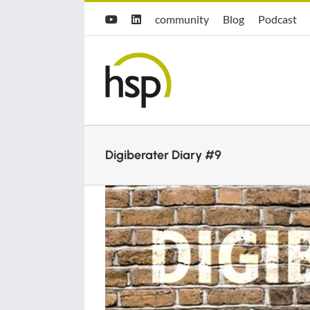
Zum
Hsp
hsp
Opti.Cast
community
Blog
Podcast
YouTube
LinkedIn
Inhalt
community
Blog
springen
Digiberater Diary #9
Zeige
grösseres
Bild