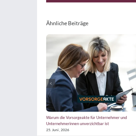
Ähnliche Beiträge
mpliance Management System mit
Tax CMS wertlos? Wieso der Weg wichti
oschlüssel zu tun?
22. Juli , 2026