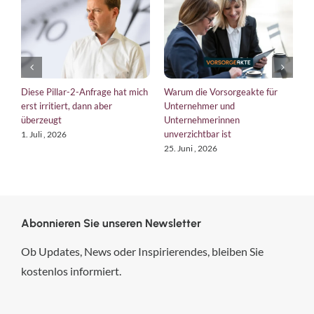
EU-Verordnungen 2026: so
Was hat ein Tax Compliance
T
bringt die EU Unternehmen auf
Management System mit einem
W
Kurs
verlorenen Autoschlüssel zu
22
tun?
18. Juni , 2026
6. August , 2026
Abonnieren Sie unseren Newsletter
Ob Updates, News oder Inspirierendes, bleiben Sie
kostenlos informiert.
hsp Handels-Software-
Partner GmbH
4,84
von
5
aus
294
Bewertungen