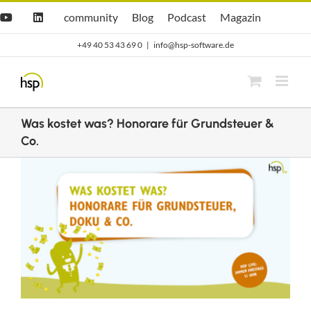
Zum
Hsp
hsp
Opti.Cast
Opti.Mag
community
Blog
Podcast
Magazin
YouTube
LinkedIn
community
Blog
Inhalt
+49 40 53 43 69 0
|
info@hsp-software.de
springen
Was kostet was? Honorare für Grundsteuer &
Co.
Zeige
grösseres
Bild