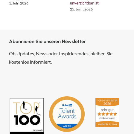
unverzichtbar ist
. Juli , 2026
18. Juni 
25. Juni , 2026
Abonnieren Sie unseren Newsletter
Ob Updates, News oder Inspirierendes, bleiben Sie
kostenlos informiert.
hsp Handels-Software-
Partner GmbH
4,84
von
5
aus
294
Bewertungen