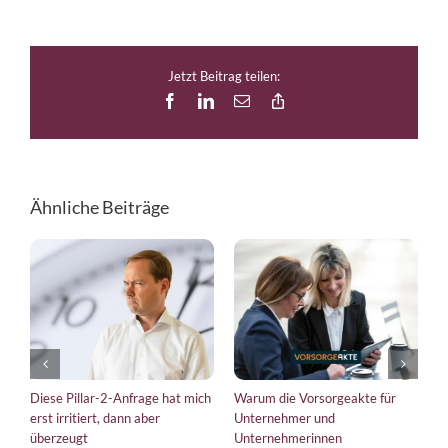
Jetzt Beitrag teilen:
Facebook
LinkedIn
E-
Copy
Mail
Link
Ähnliche Beiträge
iese Pillar-2-Anfrage hat mich
Warum die Vorsorgeakte für
EU-Vero
rst irritiert, dann aber
Unternehmer und
bringt 
berzeugt
Unternehmerinnen
Kurs