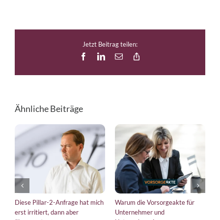
Jetzt Beitrag teilen:
Facebook
LinkedIn
E-
Copy
Mail
Link
Ähnliche Beiträge
iese Pillar-2-Anfrage hat mich
Warum die Vorsorgeakte für
EU-Vero
rst irritiert, dann aber
Unternehmer und
bringt 