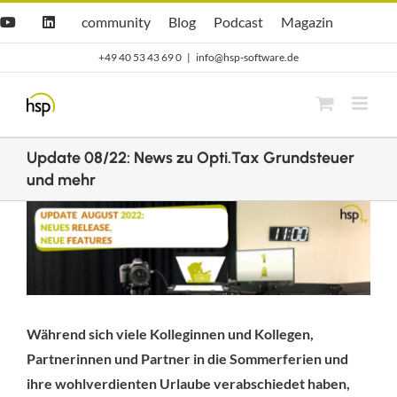
Zum
Hsp
hsp
Opti.Cast
Opti.Mag
community
Blog
Podcast
Magazin
YouTube
LinkedIn
community
Blog
Inhalt
+49 40 53 43 69 0
|
info@hsp-software.de
springen
Update 08/22: News zu Opti.Tax Grundsteuer
und mehr
Zeige
grösseres
Bild
Während sich viele Kolleginnen und Kollegen,
Partnerinnen und Partner in die Sommerferien und
ihre wohlverdienten Urlaube verabschiedet haben,