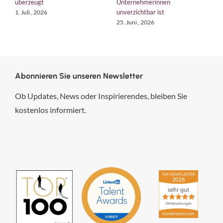
berzeugt
Unternehmerinnen
Kurs
unverzichtbar ist
. Juli , 2026
18. Juni 
25. Juni , 2026
Abonnieren Sie unseren Newsletter
Ob Updates, News oder Inspirierendes, bleiben Sie
kostenlos informiert.
hsp Handels-Software-
Partner GmbH
4,84
von
5
aus
294
Bewertungen